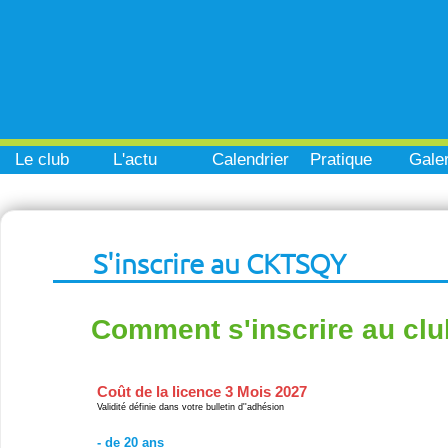
Le club
L'actu
Calendrier
Pratique
Galer
S'inscrire au CKTSQY
Comment s'inscrire au clu
Coût de la licence 3 Mois 2027
Validité définie dans votre bulletin d''adhésion
- de 20 ans