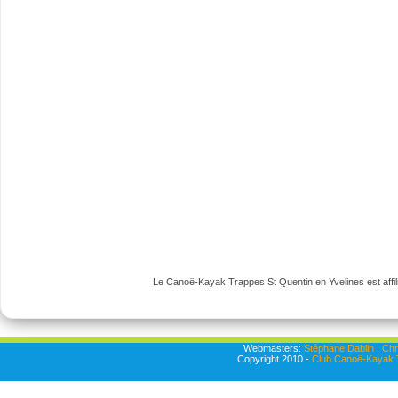
Le Canoë-Kayak Trappes St Quentin en Yvelines est affili
Webmasters:
Stéphane Dablin
,
Chr
Copyright 2010 -
Club Canoë-Kayak T