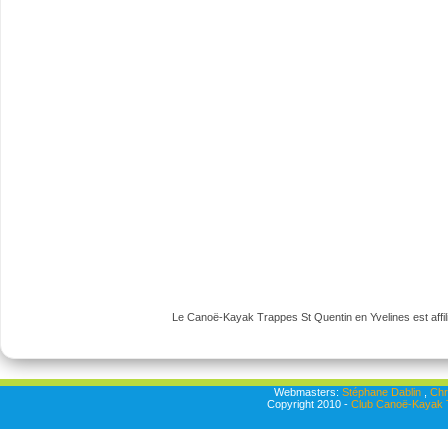
Le Canoë-Kayak Trappes St Quentin en Yvelines est affili
Webmasters:
Stéphane Dablin
,
Chr
Copyright 2010 -
Club Canoë-Kayak T