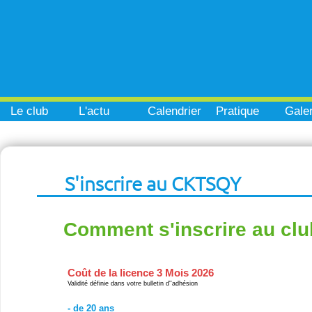
Le club
L'actu
Calendrier
Pratique
Galer
S'inscrire au CKTSQY
Comment s'inscrire au clu
Coût de la licence 3 Mois 2026
Validité définie dans votre bulletin d''adhésion
- de 20 ans