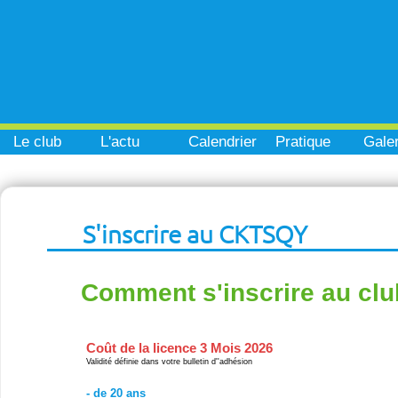
Le club
L'actu
Calendrier
Pratique
Galer
S'inscrire au CKTSQY
Comment s'inscrire au clu
Coût de la licence 3 Mois 2026
Validité définie dans votre bulletin d''adhésion
- de 20 ans