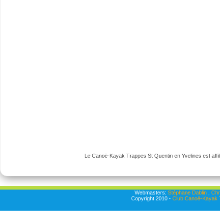
Le Canoë-Kayak Trappes St Quentin en Yvelines est affili
Webmasters:
Stéphane Dablin
,
Chr
Copyright 2010 -
Club Canoë-Kayak T