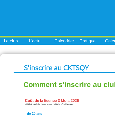
Le club
L'actu
Calendrier
Pratique
Galer
S'inscrire au CKTSQY
Comment s'inscrire au clu
Coût de la licence 3 Mois 2026
Validité définie dans votre bulletin d''adhésion
- de 20 ans