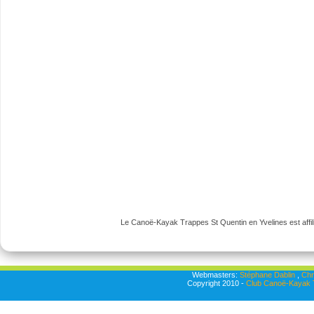
Le Canoë-Kayak Trappes St Quentin en Yvelines est affili
Webmasters:
Stéphane Dablin
,
Chr
Copyright 2010 -
Club Canoë-Kayak T