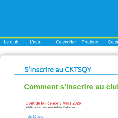
Le club
L'actu
Calendrier
Pratique
Galer
S'inscrire au CKTSQY
Comment s'inscrire au clu
Coût de la licence 3 Mois 2026
Validité définie dans votre bulletin d''adhésion
- de 20 ans