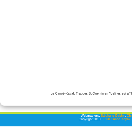
Le Canoë-Kayak Trappes St Quentin en Yvelines est affili
Webmasters:
Stéphane Dablin
,
Chr
Copyright 2010 -
Club Canoë-Kayak T