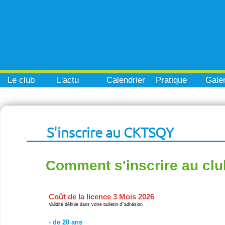
Le club
L'actu
Calendrier
Pratique
Galer
S'inscrire au CKTSQY
Comment s'inscrire au clu
Coût de la licence 3 Mois 2026
Validité définie dans votre bulletin d''adhésion
- de 20 ans