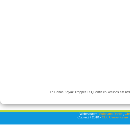
Le Canoë-Kayak Trappes St Quentin en Yvelines est affili
Webmasters:
Stéphane Dablin
,
Chr
Copyright 2010 -
Club Canoë-Kayak T