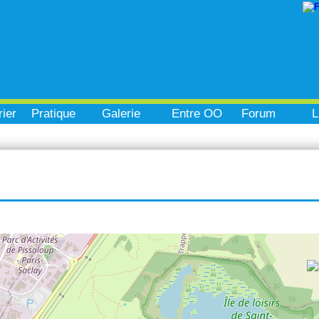
ier
Pratique
Galerie
Entre OO
Forum
L