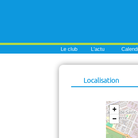
Le club
L'actu
Calendr
Localisation
+
−