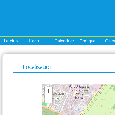
Le club
L'actu
Calendrier
Pratique
Galer
Localisation
+
−