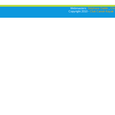
Webmasters:
Stéphane Dablin
,
Chr
Copyright 2010 -
Club Canoë-Kayak T