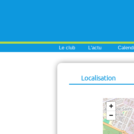
Le club
L'actu
Calendr
Localisation
+
−