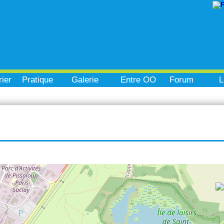
ier
Pratique
Galerie
Entre OO
Forum
L