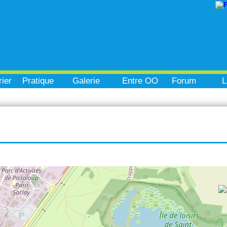
ier
Pratique
Galerie
Entre OO
Forum
L