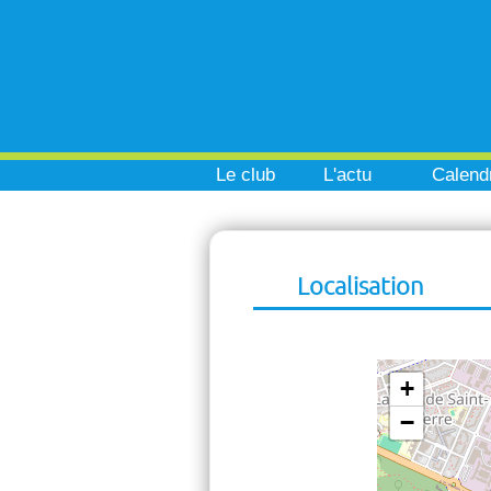
Le club
L'actu
Calendr
Localisation
+
−