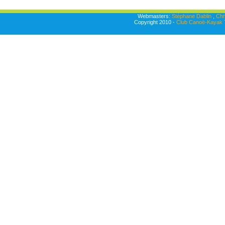
Webmasters:
Stéphane Dablin
,
Chr
Copyright 2010 -
Club Canoë-Kayak T