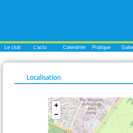
Le club
L'actu
Calendrier
Pratique
Galer
Localisation
+
−