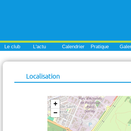
Le club
L'actu
Calendrier
Pratique
Galer
Localisation
+
−