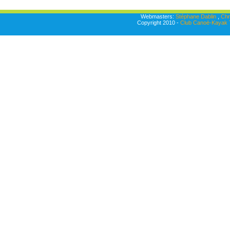
Webmasters:
Stéphane Dablin
,
Chr
Copyright 2010 -
Club Canoë-Kayak T