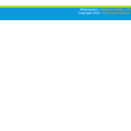
Webmasters:
Stéphane Dablin
,
Chr
Copyright 2010 -
Club Canoë-Kayak T