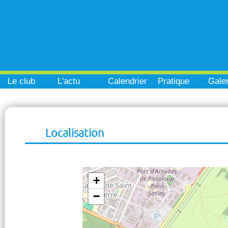
Le club
L'actu
Calendrier
Pratique
Galer
Localisation
+
−