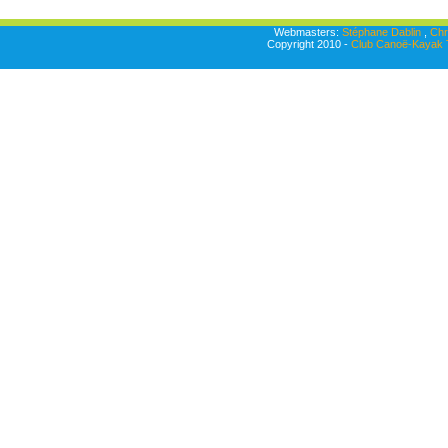
Webmasters:
Stéphane Dablin
,
Chr
Copyright 2010 -
Club Canoë-Kayak T