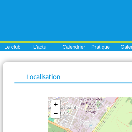
Le club
L'actu
Calendrier
Pratique
Galer
Localisation
+
−