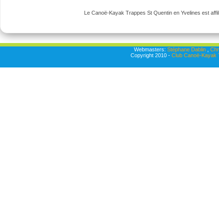
Le Canoë-Kayak Trappes St Quentin en Yvelines est affili
Webmasters:
Stéphane Dablin
,
Chr
Copyright 2010 -
Club Canoë-Kayak T