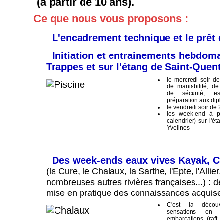
(à partir de 10 ans).
Ce que nous vous proposons :
L'encadrement technique et le prêt 
Initiation et entrainements hebdoma
Trappes et sur l'étang de Saint-Quent
le mercredi soir d
de maniabilité, de 
de sécurité, esq
préparation aux dipl
le vendredi soir de
les week-end à pa
calendrier) sur l'é
Yvelines
Des week-ends eaux vives Kayak, C
(la Cure, le Chalaux, la Sarthe, l'Epte, l'Allier
nombreuses autres rivières françaises...) : d
mise en pratique des connaissances acquis
C'est la décou
sensations en 
embarcations (raft