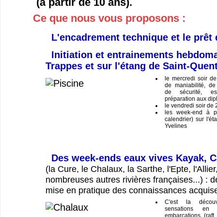
(à partir de 10 ans).
Ce que nous vous proposons :
L'encadrement technique et le prêt 
Initiation et entrainements hebdoma
Trappes et sur l'étang de Saint-Quent
le mercredi soir d
de maniabilité, de 
de sécurité, esq
préparation aux dipl
le vendredi soir de
les week-end à pa
calendrier) sur l'é
Yvelines
Des week-ends eaux vives Kayak, C
(la Cure, le Chalaux, la Sarthe, l'Epte, l'Allier
nombreuses autres rivières françaises...) : d
mise en pratique des connaissances acquis
C'est la décou
sensations en 
embarcations (raft