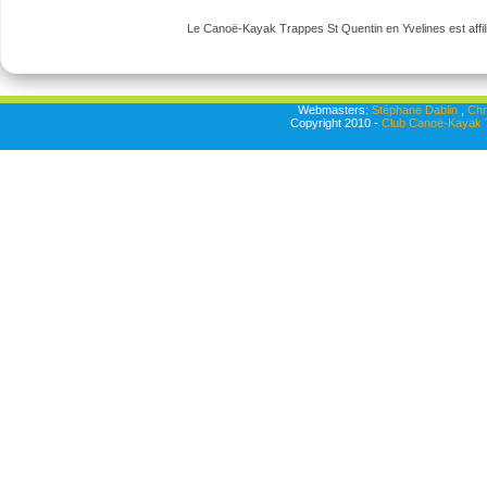
Le Canoë-Kayak Trappes St Quentin en Yvelines est affili
Webmasters:
Stéphane Dablin
,
Chr
Copyright 2010 -
Club Canoë-Kayak T