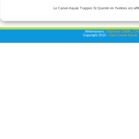
Le Canoë-Kayak Trappes St Quentin en Yvelines est affili
Webmasters:
Stéphane Dablin
,
Chr
Copyright 2010 -
Club Canoë-Kayak T