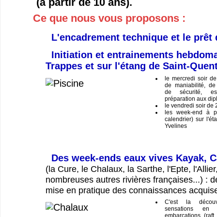
(à partir de 10 ans).
Ce que nous vous proposons :
L'encadrement technique et le prêt 
Initiation et entrainements hebdoma
Trappes et sur l'étang de Saint-Quent
le mercredi soir d
de maniabilité, de 
de sécurité, esq
préparation aux dipl
le vendredi soir de
les week-end à pa
calendrier) sur l'é
Yvelines
Des week-ends eaux vives Kayak, C
(la Cure, le Chalaux, la Sarthe, l'Epte, l'Allier
nombreuses autres rivières françaises...) : d
mise en pratique des connaissances acquis
C'est la décou
sensations en 
embarcations (raft