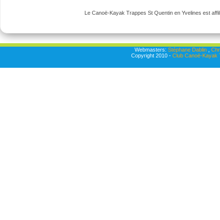
Le Canoë-Kayak Trappes St Quentin en Yvelines est affili
Webmasters:
Stéphane Dablin
,
Chr
Copyright 2010 -
Club Canoë-Kayak T