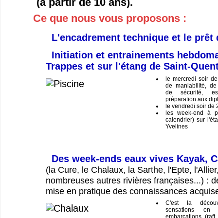
(à partir de 10 ans).
Ce que nous vous proposons :
L'encadrement technique et le prêt 
Initiation et entrainements hebdoma
Trappes et sur l'étang de Saint-Quent
le mercredi soir d
de maniabilité, de 
de sécurité, esq
préparation aux dipl
le vendredi soir de
les week-end à pa
calendrier) sur l'é
Yvelines
Des week-ends eaux vives Kayak, C
(la Cure, le Chalaux, la Sarthe, l'Epte, l'Allier
nombreuses autres rivières françaises...) : d
mise en pratique des connaissances acquis
C'est la décou
sensations en 
embarcations (raft