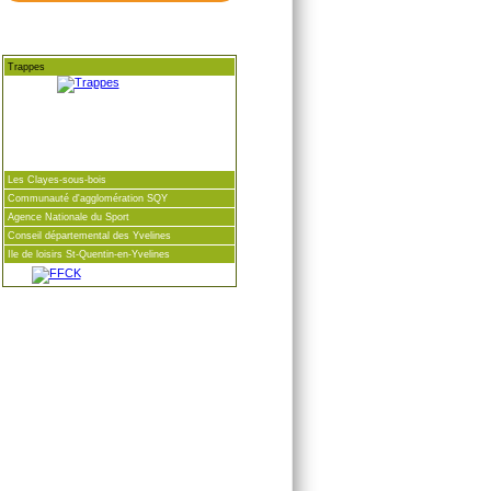
Trappes
Les Clayes-sous-bois
Communauté d'agglomération SQY
Agence Nationale du Sport
Conseil départemental des Yvelines
Ile de loisirs St-Quentin-en-Yvelines