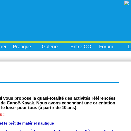
ier
Pratique
Galerie
Entre OO
Forum
L
i vous propose la quasi-totalité des activités référencées
e de Canoë-Kayak. Nous avons cependant une orientation
le loisir pour tous (à partir de 10 ans).
s :
t le prêt de matériel nautique