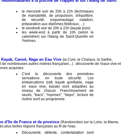
s hebdomadaires à la piscine de Trappes et sur l'étang de Saint-
le mercredi soir de 20h à 22h (techniques
de maniabilité, de propulsion, d'équilibre,
de sécurité, esquimautage, natation,
préparation aux diplômes fédéraux, ...)
le vendredi soir de 20h à 22h (kayak polo)
les week-end à partir de 10h (selon le
calendrier) sur l'étang de Saint-Quentin en
Yvelines
s Kayak, Canoë, Nage en Eau Vive
(la Cure, le Chalaux, la Sarthe,
re et de nombreuses autres rivières françaises...) : découverte de l'eaux vive et
ances acquises.
C'est la découverte des premières
sensations en toute sécurité. Les
embarcations (raft, kayak gonflable, nage
en eaux vive, kayak) sont adaptées au
niveau de chacun. Franchissement de
seuils, "bacs", "reprises", "stops", lecture de
rivière sont au programme.
es d'Ile de France et de province
(Randonnées sur la Loire, la Marne,
des plus belles régions françaises au fil de l'eau.
Découverte, détente, contemplation sont