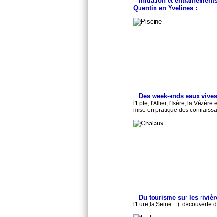
Initiation et entrainement
Quentin en Yvelines :
Des week-ends eaux vive
l'Epte, l'Allier, l'Isère, la Vézè
mise en pratique des connaiss
Du tourisme sur les rivièr
l'Eure,la Seine ...): découverte 