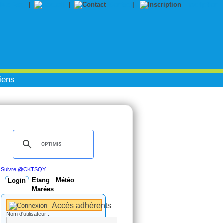
|
|
Contact
|
Inscription
iens
Suivre @CKTSQY
Etang
Météo
Login
Marées
Accès adhérents
Nom d'utilisateur :