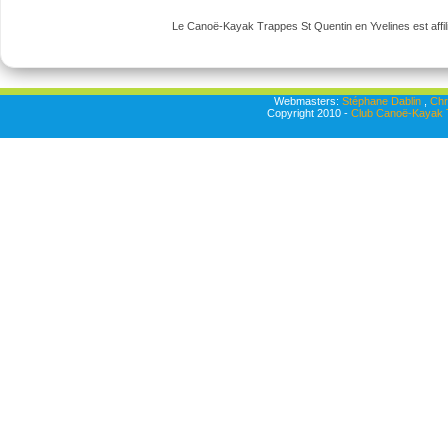
Le Canoë-Kayak Trappes St Quentin en Yvelines est affili
Webmasters:
Stéphane Dablin
,
Chr
Copyright 2010 -
Club Canoë-Kayak T