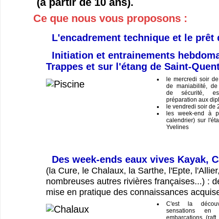
(à partir de 10 ans).
Ce que nous vous proposons :
L'encadrement technique et le prêt 
Initiation et entrainements hebdoma
Trappes et sur l'étang de Saint-Quent
le mercredi soir d
de maniabilité, de 
de sécurité, esq
préparation aux dipl
le vendredi soir de
les week-end à pa
calendrier) sur l'é
Yvelines
Des week-ends eaux vives Kayak, C
(la Cure, le Chalaux, la Sarthe, l'Epte, l'Allier
nombreuses autres rivières françaises...) : d
mise en pratique des connaissances acquis
C'est la décou
sensations en 
embarcations (raft