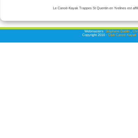
Le Canoë-Kayak Trappes St Quentin en Yvelines est affili
Webmasters:
Stéphane Dablin
,
Chr
Copyright 2010 -
Club Canoë-Kayak T