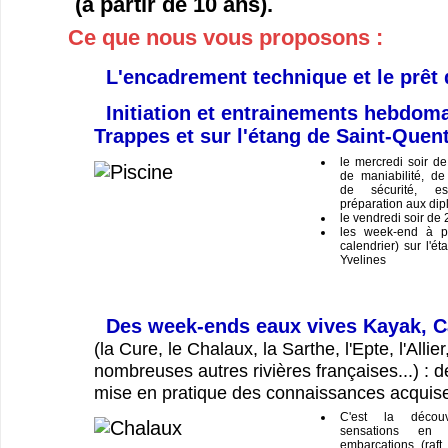
(à partir de 10 ans).
Ce que nous vous proposons :
L'encadrement technique et le prêt 
Initiation et entrainements hebdoma
Trappes et sur l'étang de Saint-Quent
le mercredi soir d
de maniabilité, de 
de sécurité, esq
préparation aux dipl
le vendredi soir de
les week-end à pa
calendrier) sur l'é
Yvelines
Des week-ends eaux vives Kayak, C
(la Cure, le Chalaux, la Sarthe, l'Epte, l'Allier
nombreuses autres rivières françaises...) : d
mise en pratique des connaissances acquis
C'est la décou
sensations en 
embarcations (raft