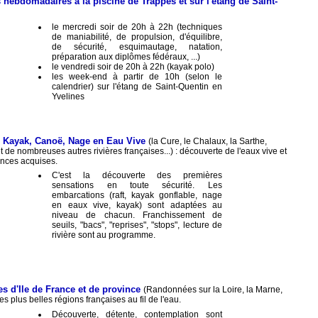
s hebdomadaires à la piscine de Trappes et sur l'étang de Saint-
le mercredi soir de 20h à 22h (techniques
de maniabilité, de propulsion, d'équilibre,
de sécurité, esquimautage, natation,
préparation aux diplômes fédéraux, ...)
le vendredi soir de 20h à 22h (kayak polo)
les week-end à partir de 10h (selon le
calendrier) sur l'étang de Saint-Quentin en
Yvelines
s Kayak, Canoë, Nage en Eau Vive
(la Cure, le Chalaux, la Sarthe,
re et de nombreuses autres rivières françaises...) : découverte de l'eaux vive et
ances acquises.
C'est la découverte des premières
sensations en toute sécurité. Les
embarcations (raft, kayak gonflable, nage
en eaux vive, kayak) sont adaptées au
niveau de chacun. Franchissement de
seuils, "bacs", "reprises", "stops", lecture de
rivière sont au programme.
es d'Ile de France et de province
(Randonnées sur la Loire, la Marne,
des plus belles régions françaises au fil de l'eau.
Découverte, détente, contemplation sont