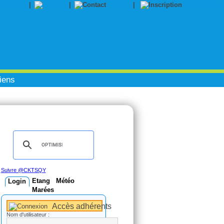
|
|
Contact
|
Inscription
iens
Suivre @CKTSQY
Etang
Météo
Login
Marées
Accès adhérents
Nom d'utilisateur :