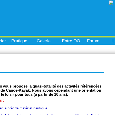
ier
Pratique
Galerie
Entre OO
Forum
L
i vous propose la quasi-totalité des activités référencées
e de Canoë-Kayak. Nous avons cependant une orientation
le loisir pour tous (à partir de 10 ans).
s :
t le prêt de matériel nautique