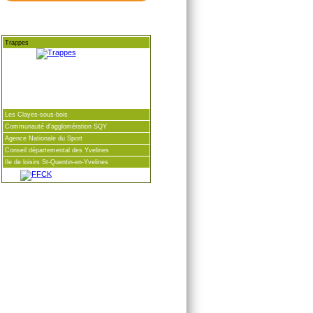
Trappes
Les Clayes-sous-bois
Communauté d'agglomération SQY
Agence Nationale du Sport
Conseil départemental des Yvelines
Ile de loisirs St-Quentin-en-Yvelines