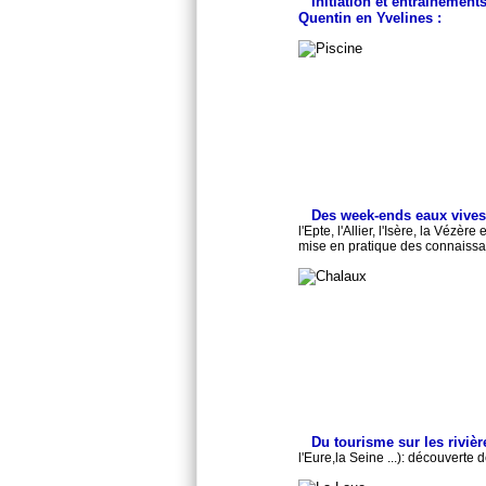
Initiation et entrainement
Quentin en Yvelines :
Des week-ends eaux vive
l'Epte, l'Allier, l'Isère, la Vézè
mise en pratique des connaiss
Du tourisme sur les rivièr
l'Eure,la Seine ...): découverte 