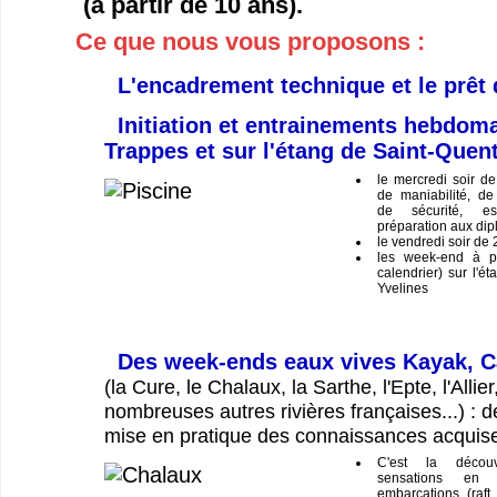
(à partir de 10 ans).
Ce que nous vous proposons :
L'encadrement technique et le prêt 
Initiation et entrainements hebdoma
Trappes et sur l'étang de Saint-Quent
le mercredi soir d
de maniabilité, de 
de sécurité, esq
préparation aux dipl
le vendredi soir de
les week-end à pa
calendrier) sur l'é
Yvelines
Des week-ends eaux vives Kayak, C
(la Cure, le Chalaux, la Sarthe, l'Epte, l'Allier
nombreuses autres rivières françaises...) : d
mise en pratique des connaissances acquis
C'est la décou
sensations en 
embarcations (raft