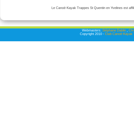
Le Canoë-Kayak Trappes St Quentin en Yvelines est affili
Webmasters:
Stéphane Dablin
,
Chr
Copyright 2010 -
Club Canoë-Kayak T