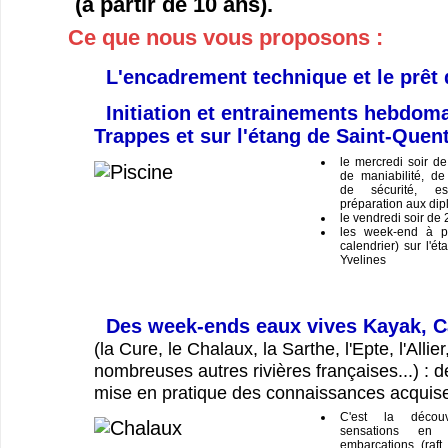
(à partir de 10 ans).
Ce que nous vous proposons :
L'encadrement technique et le prêt 
Initiation et entrainements hebdoma
Trappes et sur l'étang de Saint-Quent
le mercredi soir d
de maniabilité, de 
de sécurité, esq
préparation aux dipl
le vendredi soir de
les week-end à pa
calendrier) sur l'é
Yvelines
Des week-ends eaux vives Kayak, C
(la Cure, le Chalaux, la Sarthe, l'Epte, l'Allier
nombreuses autres rivières françaises...) : d
mise en pratique des connaissances acquis
C'est la décou
sensations en 
embarcations (raft