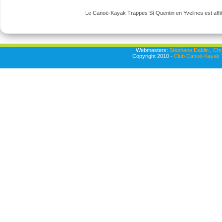
Le Canoë-Kayak Trappes St Quentin en Yvelines est affili
Webmasters:
Stéphane Dablin
,
Chr
Copyright 2010 -
Club Canoë-Kayak T