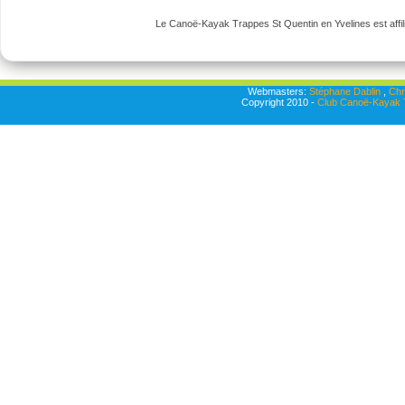
Le Canoë-Kayak Trappes St Quentin en Yvelines est affili
Webmasters:
Stéphane Dablin
,
Chr
Copyright 2010 -
Club Canoë-Kayak T