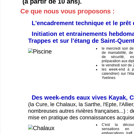
(à partir de 10 ans).
Ce que nous vous proposons :
L'encadrement technique et le prêt 
Initiation et entrainements hebdoma
Trappes et sur l'étang de Saint-Quent
le mercredi soir d
de maniabilité, de 
de sécurité, esq
préparation aux dipl
le vendredi soir de
les week-end à pa
calendrier) sur l'é
Yvelines
Des week-ends eaux vives Kayak, C
(la Cure, le Chalaux, la Sarthe, l'Epte, l'Allier
nombreuses autres rivières françaises...) : d
mise en pratique des connaissances acquis
C'est la décou
sensations en 
embarcations (raft