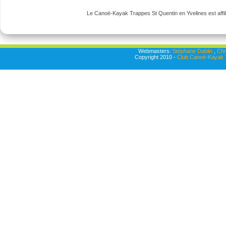
Le Canoë-Kayak Trappes St Quentin en Yvelines est affili
Webmasters:
Stéphane Dablin
,
Chr
Copyright 2010 -
Club Canoë-Kayak T