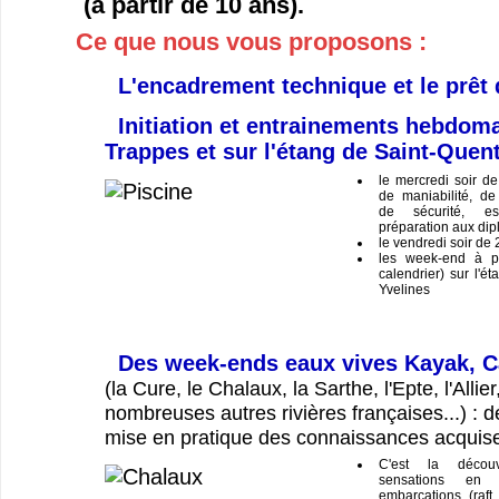
(à partir de 10 ans).
Ce que nous vous proposons :
L'encadrement technique et le prêt 
Initiation et entrainements hebdoma
Trappes et sur l'étang de Saint-Quent
le mercredi soir d
de maniabilité, de 
de sécurité, esq
préparation aux dipl
le vendredi soir de
les week-end à pa
calendrier) sur l'é
Yvelines
Des week-ends eaux vives Kayak, C
(la Cure, le Chalaux, la Sarthe, l'Epte, l'Allier
nombreuses autres rivières françaises...) : d
mise en pratique des connaissances acquis
C'est la décou
sensations en 
embarcations (raft