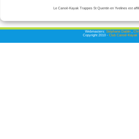
Le Canoë-Kayak Trappes St Quentin en Yvelines est affili
Webmasters:
Stéphane Dablin
,
Chr
Copyright 2010 -
Club Canoë-Kayak T