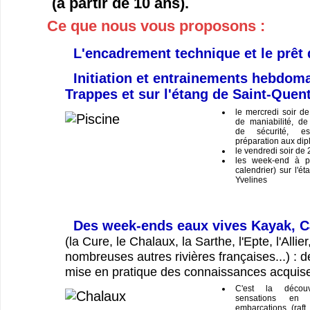
(à partir de 10 ans).
Ce que nous vous proposons :
L'encadrement technique et le prêt 
Initiation et entrainements hebdoma
Trappes et sur l'étang de Saint-Quent
le mercredi soir d
de maniabilité, de 
de sécurité, esq
préparation aux dipl
le vendredi soir de
les week-end à pa
calendrier) sur l'é
Yvelines
Des week-ends eaux vives Kayak, C
(la Cure, le Chalaux, la Sarthe, l'Epte, l'Allier
nombreuses autres rivières françaises...) : d
mise en pratique des connaissances acquis
C'est la décou
sensations en 
embarcations (raft