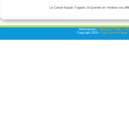
Le Canoë-Kayak Trappes St Quentin en Yvelines est affili
Webmasters:
Stéphane Dablin
,
Chr
Copyright 2010 -
Club Canoë-Kayak T