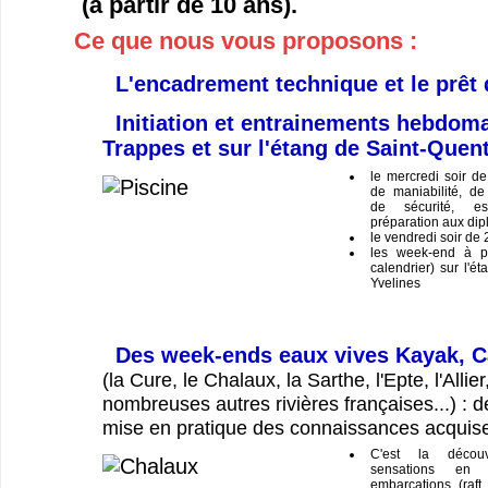
(à partir de 10 ans).
Ce que nous vous proposons :
L'encadrement technique et le prêt 
Initiation et entrainements hebdoma
Trappes et sur l'étang de Saint-Quent
le mercredi soir d
de maniabilité, de 
de sécurité, esq
préparation aux dipl
le vendredi soir de
les week-end à pa
calendrier) sur l'é
Yvelines
Des week-ends eaux vives Kayak, C
(la Cure, le Chalaux, la Sarthe, l'Epte, l'Allier
nombreuses autres rivières françaises...) : d
mise en pratique des connaissances acquis
C'est la décou
sensations en 
embarcations (raft