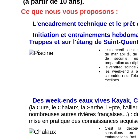
(à partir de 10 ans).
Ce que nous vous proposons :
L'encadrement technique et le prêt 
Initiation et entrainements hebdoma
Trappes et sur l'étang de Saint-Quent
le mercredi soir d
de maniabilité, de 
de sécurité, esq
préparation aux dipl
le vendredi soir de
les week-end à pa
calendrier) sur l'é
Yvelines
Des week-ends eaux vives Kayak, C
(la Cure, le Chalaux, la Sarthe, l'Epte, l'Allier
nombreuses autres rivières françaises...) : d
mise en pratique des connaissances acquis
C'est la décou
sensations en 
embarcations (raft