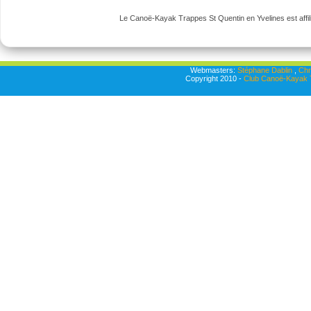
Le Canoë-Kayak Trappes St Quentin en Yvelines est affili
Webmasters:
Stéphane Dablin
,
Chr
Copyright 2010 -
Club Canoë-Kayak T