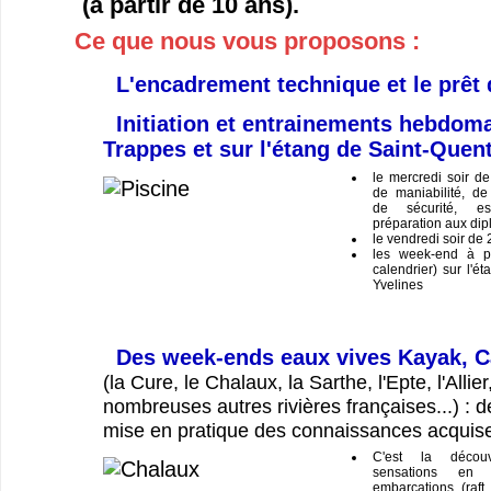
(à partir de 10 ans).
Ce que nous vous proposons :
L'encadrement technique et le prêt 
Initiation et entrainements hebdoma
Trappes et sur l'étang de Saint-Quent
le mercredi soir d
de maniabilité, de 
de sécurité, esq
préparation aux dipl
le vendredi soir de
les week-end à pa
calendrier) sur l'é
Yvelines
Des week-ends eaux vives Kayak, C
(la Cure, le Chalaux, la Sarthe, l'Epte, l'Allier
nombreuses autres rivières françaises...) : d
mise en pratique des connaissances acquis
C'est la décou
sensations en 
embarcations (raft