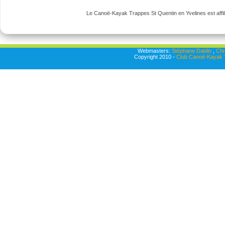
Le Canoë-Kayak Trappes St Quentin en Yvelines est affili
Webmasters:
Stéphane Dablin
,
Chr
Copyright 2010 -
Club Canoë-Kayak T