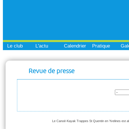
Le club
L'actu
Calendrier
Pratique
Gal
Revue de presse
Le Canoë-Kayak Trappes St Quentin en Yvelines est affi