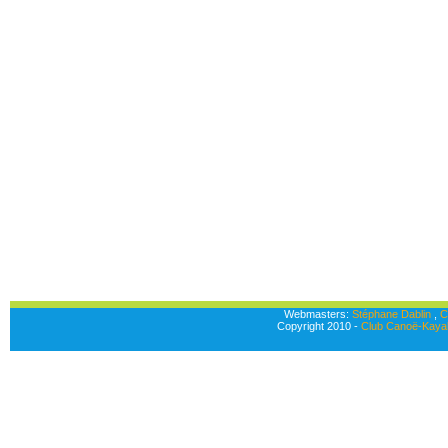
Webmasters:
Stéphane Dablin
,
C
Copyright 2010 -
Club Canoë-Kayak