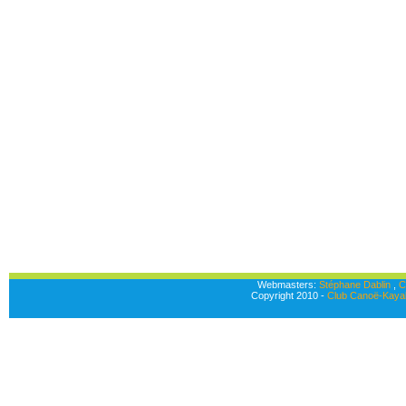
Webmasters:
Stéphane Dablin
,
C
Copyright 2010 -
Club Canoë-Kayak