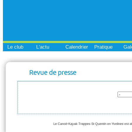
Le club
L'actu
Calendrier
Pratique
Gal
Revue de presse
Le Canoë-Kayak Trappes St Quentin en Yvelines est affi