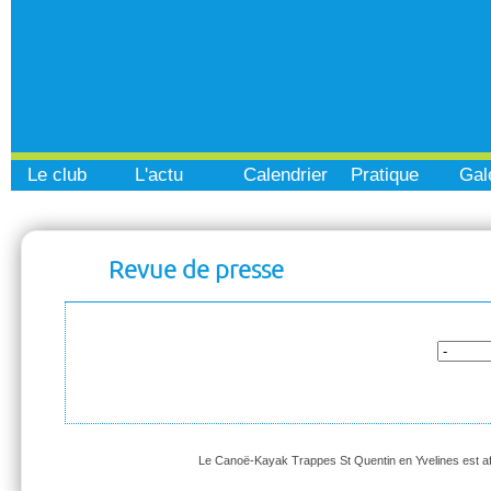
Le club
L'actu
Calendrier
Pratique
Gal
Revue de presse
Le Canoë-Kayak Trappes St Quentin en Yvelines est affi