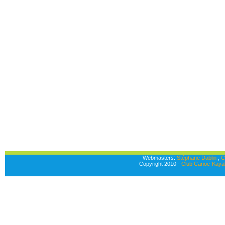
Webmasters:
Stéphane Dablin
,
C
Copyright 2010 -
Club Canoë-Kayak