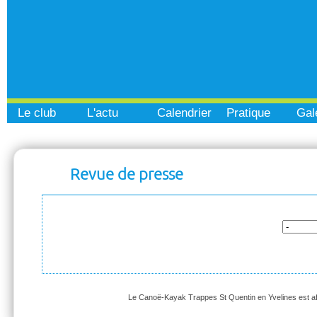
Le club
L'actu
Calendrier
Pratique
Gal
Revue de presse
Le Canoë-Kayak Trappes St Quentin en Yvelines est affi