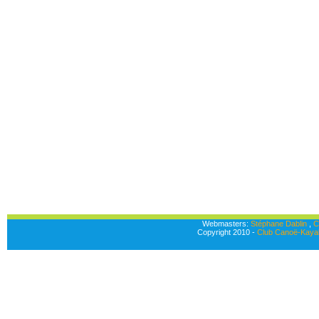
Webmasters:
Stéphane Dablin
,
C
Copyright 2010 -
Club Canoë-Kayak