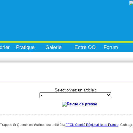
drier
Pratique
Galerie
Entre OO
Forum
Selectionnez un article :
appes St Quentin en Yvelines est affilié à la
FFCK Comité Régional Ile de France
. Club ag