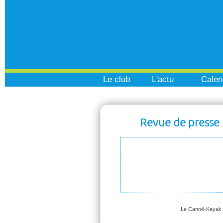
Le club
L'actu
Calen
Revue de presse
Le Canoë-Kayak Tr