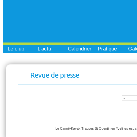
Le club
L'actu
Calendrier
Pratique
Gal
Revue de presse
Le Canoë-Kayak Trappes St Quentin en Yvelines est affi