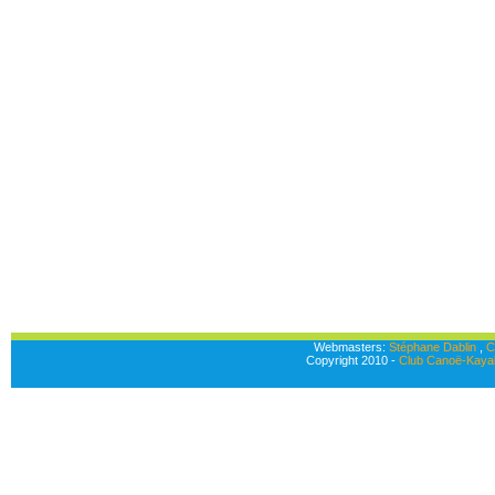
Webmasters:
Stéphane Dablin
,
C
Copyright 2010 -
Club Canoë-Kayak