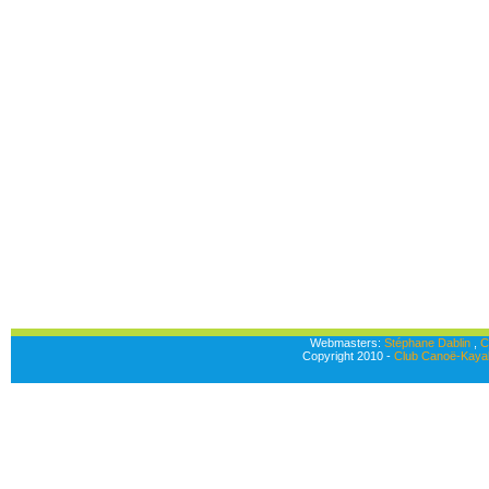
Webmasters:
Stéphane Dablin
,
C
Copyright 2010 -
Club Canoë-Kayak