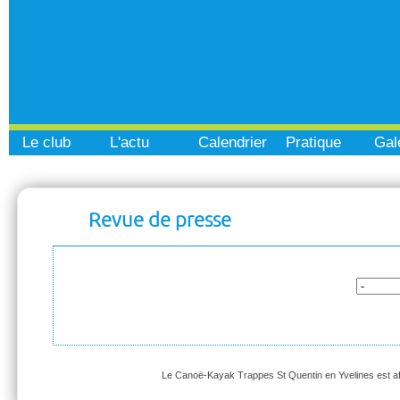
Le club
L'actu
Calendrier
Pratique
Gal
Revue de presse
Le Canoë-Kayak Trappes St Quentin en Yvelines est affi