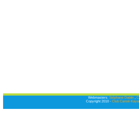
Webmasters:
Stéphane Dablin
,
C
Copyright 2010 -
Club Canoë-Kayak