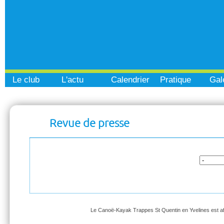
Le club
L'actu
Calendrier
Pratique
Gal
Revue de presse
Le Canoë-Kayak Trappes St Quentin en Yvelines est affi