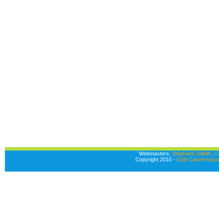
Webmasters:
Stéphane Dablin
,
C
Copyright 2010 -
Club Canoë-Kayak