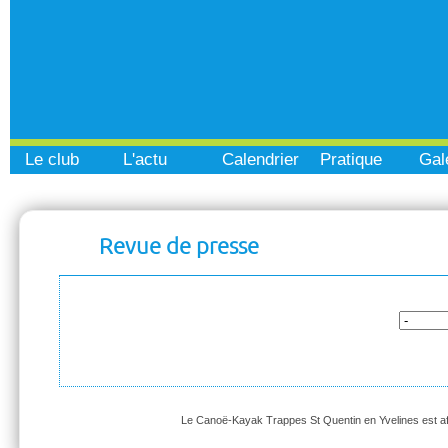
Le club
L'actu
Calendrier
Pratique
Gal
Revue de presse
Le Canoë-Kayak Trappes St Quentin en Yvelines est affi