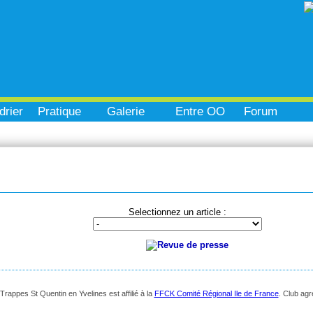
drier
Pratique
Galerie
Entre OO
Forum
Selectionnez un article :
appes St Quentin en Yvelines est affilié à la
FFCK Comité Régional Ile de France
. Club ag