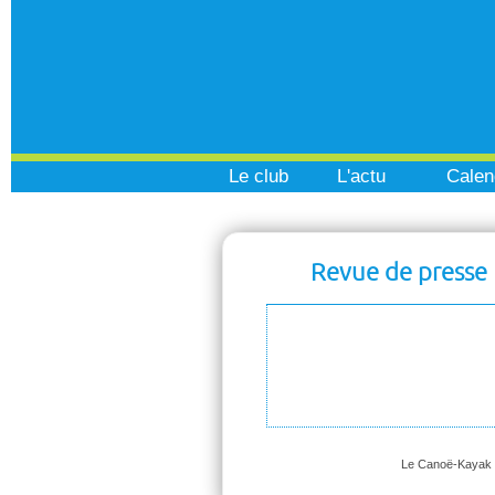
Le club
L'actu
Calen
Revue de presse
Le Canoë-Kayak Tr