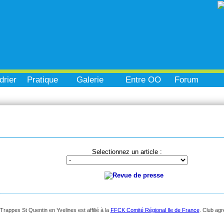
drier
Pratique
Galerie
Entre OO
Forum
Selectionnez un article :
appes St Quentin en Yvelines est affilié à la
FFCK Comité Régional Ile de France
. Club ag