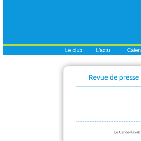
Le club
L'actu
Calen
Revue de presse
Le Canoë-Kayak Tr