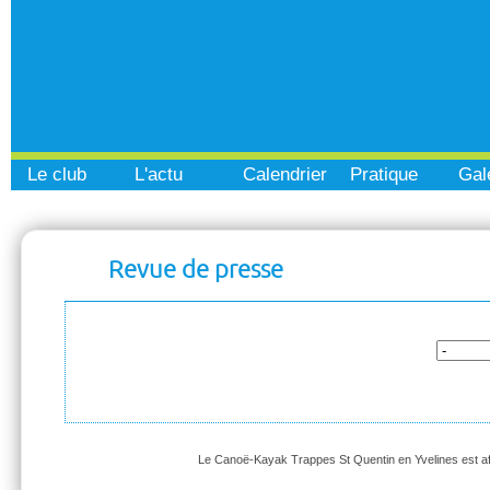
Le club
L'actu
Calendrier
Pratique
Gal
Revue de presse
Le Canoë-Kayak Trappes St Quentin en Yvelines est affi