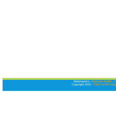
Webmasters:
Stéphane Dablin
,
C
Copyright 2010 -
Club Canoë-Kayak