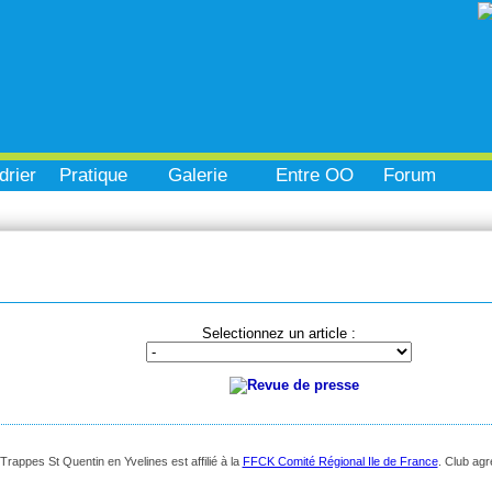
drier
Pratique
Galerie
Entre OO
Forum
Selectionnez un article :
appes St Quentin en Yvelines est affilié à la
FFCK Comité Régional Ile de France
. Club ag