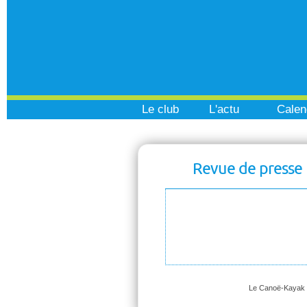
Le club
L'actu
Calen
Revue de presse
Le Canoë-Kayak Tr