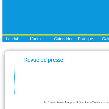
Le club
L'actu
Calendrier
Pratique
Gal
Revue de presse
Le Canoë-Kayak Trappes St Quentin en Yvelines est affi