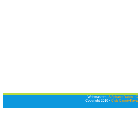
Webmasters:
Stéphane Dablin
,
C
Copyright 2010 -
Club Canoë-Kayak