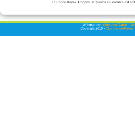
Le Canoë-Kayak Trappes St Quentin en Yvelines est affili
Webmasters:
Stéphane Dablin
,
Chr
Copyright 2010 -
Club Canoë-Kayak T