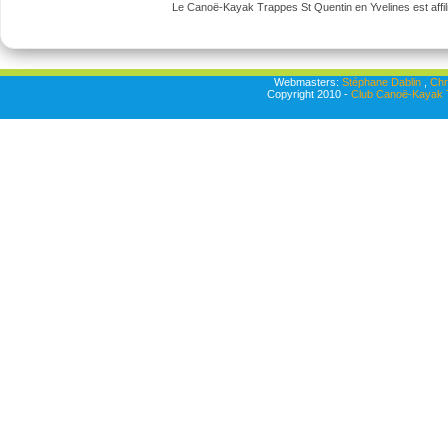
Le Canoë-Kayak Trappes St Quentin en Yvelines est affili
Webmasters:
Stéphane Dablin
,
Chr
Copyright 2010 -
Club Canoë-Kayak T