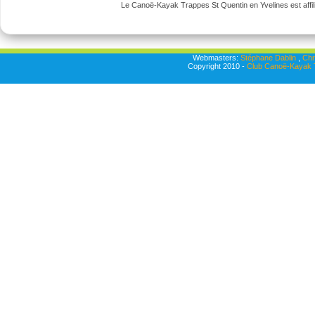
Le Canoë-Kayak Trappes St Quentin en Yvelines est affili
Webmasters:
Stéphane Dablin
,
Chr
Copyright 2010 -
Club Canoë-Kayak T