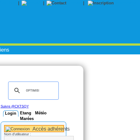
|
|
Contact
|
Inscription
iens
Suivre @CKTSQY
Etang
Météo
Login
Marées
Accès adhérents
Nom d'utilisateur :