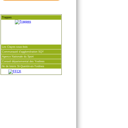
Trappes
Les Clayes-sous-bois
Communauté d'agglomération SQY
Agence Nationale du Sport
Conseil départemental des Yvelines
Ile de loisirs St-Quentin-en-Yvelines