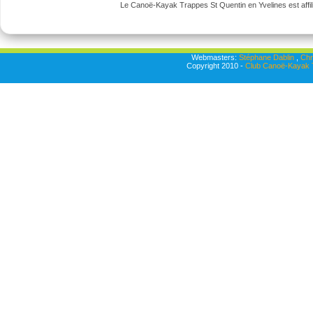
Le Canoë-Kayak Trappes St Quentin en Yvelines est affili
Webmasters:
Stéphane Dablin
,
Chr
Copyright 2010 -
Club Canoë-Kayak T