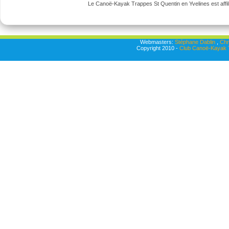
Le Canoë-Kayak Trappes St Quentin en Yvelines est affili
Webmasters:
Stéphane Dablin
,
Chr
Copyright 2010 -
Club Canoë-Kayak T